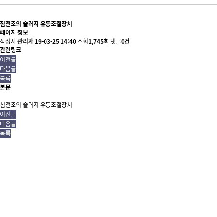
침전조의 슬러지 유동조절장치
페이지 정보
작성자
관리자
19-03-25 14:40
조회
1,745회
댓글
0건
관련링크
이전글
다음글
목록
본문
침전조의 슬러지 유동조절장치
이전글
다음글
목록